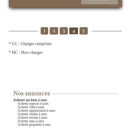
1
2
3
4
5
* CC : Charges comprises
* HC : Hors charges
Nos annonces
acheter un bien à uzes
acheter maison à uzes
acheter villa à uzes
acheter appartement à uzes
acheter studio à uzes
acheter terrain à uzes
acheter mas à uzes
acheter propriete à uzes