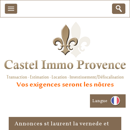
Langue
Annonces st laurent la vernede et