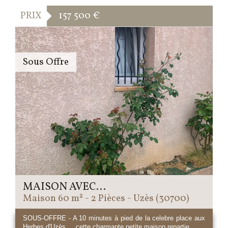
PRIX
157 500
€
Sous Offre
MAISON AVEC...
Maison 60 m² - 2 Pièces - Uzès (30700)
SOUS-OFFRE - A 10 minutes à pied de la celebre place aux
Herbes d'Uzès ....cette charmante petite maison repartie...