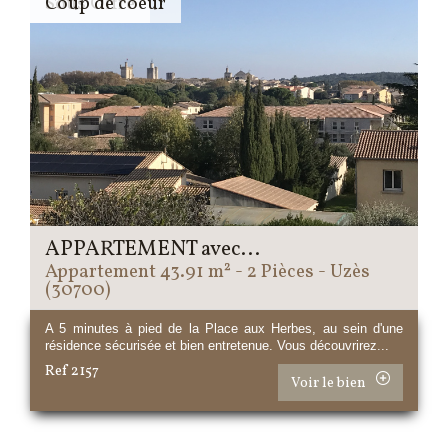
Sous Offre
Coup de coeur
APPARTEMENT avec...
Appartement 43.91 m² - 2 Pièces - Uzès
(30700)
A 5 minutes à pied de la Place aux Herbes, au sein d'une
résidence sécurisée et bien entretenue. Vous découvrirez...
Ref 2157
Voir le bien