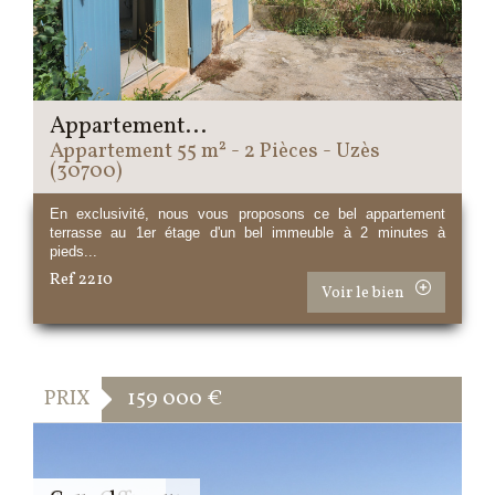
Appartement...
Appartement 55 m² - 2 Pièces - Uzès
(30700)
En exclusivité, nous vous proposons ce bel appartement
terrasse au 1er étage d'un bel immeuble à 2 minutes à
pieds...
Ref 2210
Voir le bien
PRIX
159 000
€