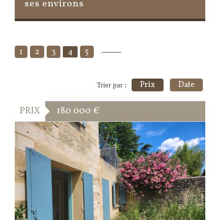
ses environs
1
2
3
4
5
Prix
Date
Trier par :
PRIX
180 000
€