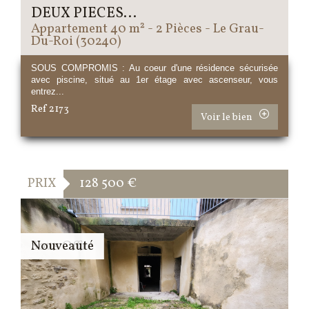
DEUX PIECES...
Appartement 40 m² - 2 Pièces - Le Grau-
Du-Roi (30240)
SOUS COMPROMIS : Au coeur d'une résidence sécurisée
avec piscine, situé au 1er étage avec ascenseur, vous
entrez...
Ref 2173
Voir le bien
PRIX
128 500
€
Sous Offre
Nouveauté