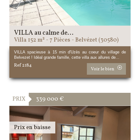
VILLA au calme de...
Villa 152 m² - 7 Pièces - Belvézet (30580)
VILLA spacieuse à 15 min d'Uzès au coeur du village de
Belvezet ! Idéal grande famille, cette villa aux allures de...
Ref 2184
Voir le bien
PRIX
339 000
€
Prix en baisse