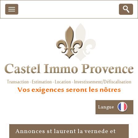
Langue
Annonces st laurent la vernede et