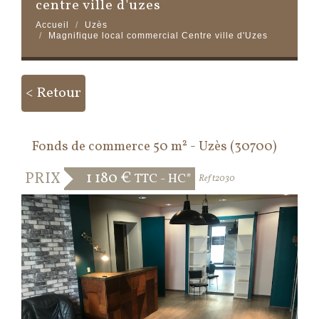
centre ville d'uzes
Accueil
Uzès
Magnifique local commercial Centre ville d'Uzes
< Retour
Fonds de commerce 50 m² - Uzès (30700)
1 180 €
PRIX
TTC - HC*
Coup de coeur
Ref t2030