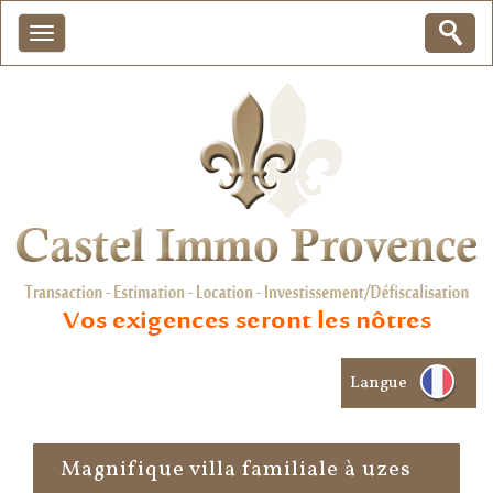
Langue
magnifique villa familiale à uzes