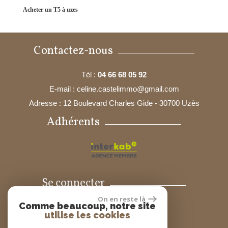
acheter un T5 à uzes
Contactez-nous
Tél :
04 66 68 05 92
E-mail :
celine.castelimmo@gmail.com
Adresse :
12 Boulevard Charles Gide - 30700 Uzès
Adhérents
Se connecter
On en reste là
Comme beaucoup, notre site
Espace propriétaires
utilise les cookies