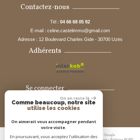
Contactez-nous
Tél :
04 66 68 05 92
E-mail :
celine.castelimmo@gmail.com
Adresse :
12 Boulevard Charles Gide - 30700 Uzès
Adhérents
Se connecter
On en reste là
Comme beaucoup, notre site
Espace propriétaires
utilise les cookies
On aimerait vous accompagner pendant
votre visite.
© 2026 | Tous droits réservés | Traduction powered by Google
En poursuivant, vous acceptez l'utilisation des
Plan du site
-
Mentions légales
-
Liens
-
Admin
-
Toutes nos annonces
-
Politique RGPD