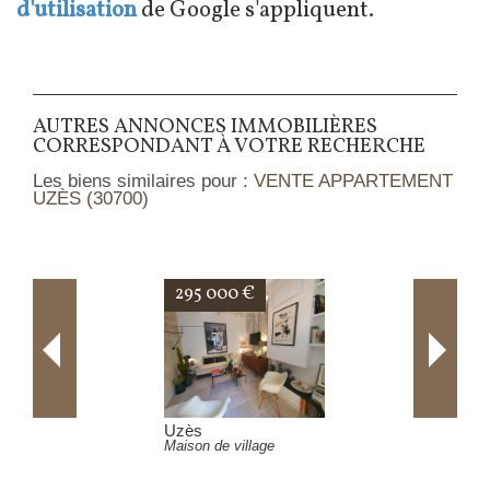
d'utilisation
de Google s'appliquent.
AUTRES ANNONCES IMMOBILIÈRES
CORRESPONDANT À VOTRE RECHERCHE
Les biens similaires pour :
VENTE APPARTEMENT
UZÈS (30700)
340 000 €
Belvézet
ge
Villa