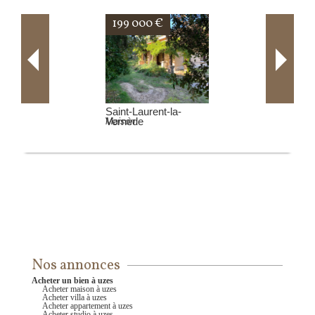
199 500 €
Arpaillargues-et-
Aureillac
Villa
Nos annonces
acheter un bien à uzes
acheter maison à uzes
acheter villa à uzes
acheter appartement à uzes
acheter studio à uzes